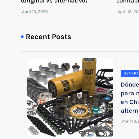
(original vs alternativo)
confiab
Recent Posts
GENERA
Dónde
para 
en Chi
altern