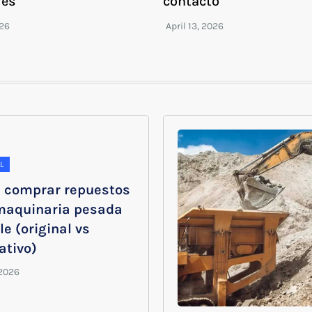
les
contacto
L
 comprar repuestos
maquinaria pesada
le (original vs
ativo)