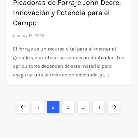
Picadoras de Forraje John Deere:
Innovación y Potencia para el
Campo
El forraje es un recurso vital para alimentar al
ganado y garantizar su salud y productividad. Los
agricultores dependen de este material para
asegurar una alimentación adecuada, y […]
P
Previous
Page
Page
Page
Page
Next
1
2
3
…
11
o
page
page
s