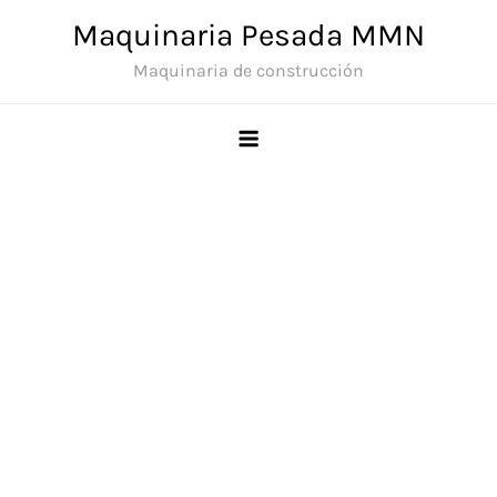
Skip
Maquinaria Pesada MMN
to
Maquinaria de construcción
content