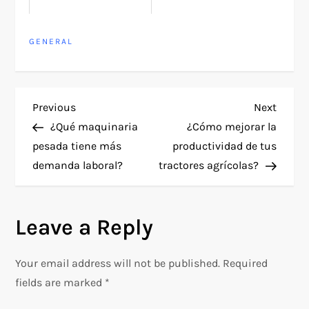
GENERAL
P
Previous
Next
Previous
Next
Post
Post
¿Qué maquinaria
¿Cómo mejorar la
o
pesada tiene más
productividad de tus
demanda laboral?
tractores agrícolas?
s
t
Leave a Reply
n
Your email address will not be published.
Required
a
fields are marked
*
v