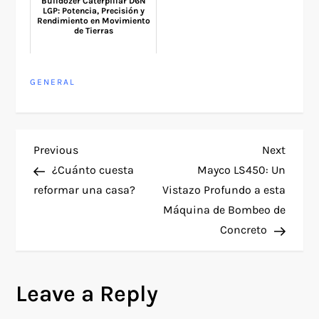
Bulldozer Caterpillar D6N
LGP: Potencia, Precisión y
Rendimiento en Movimiento
de Tierras
GENERAL
P
Previous
Next
Previous
Next
Post
Post
¿Cuánto cuesta
Mayco LS450: Un
o
reformar una casa?
Vistazo Profundo a esta
Máquina de Bombeo de
s
Concreto
t
n
Leave a Reply