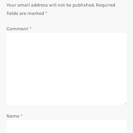
a
Your email address will not be published.
Required
v
fields are marked
*
i
Comment
*
g
a
t
i
o
n
Name
*