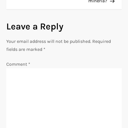
minería?
t
n
Leave a Reply
a
Your email address will not be published.
Required
v
fields are marked
*
i
Comment
*
g
a
t
i