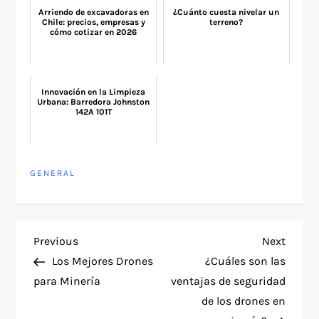
Arriendo de excavadoras en
¿Cuánto cuesta nivelar un
Chile: precios, empresas y
terreno?
cómo cotizar en 2026
Innovación en la Limpieza
Urbana: Barredora Johnston
142A 101T
GENERAL
P
Previous
Next
Previous
Next
Post
Post
Los Mejores Drones
¿Cuáles son las
o
para Minería
ventajas de seguridad
de los drones en
s