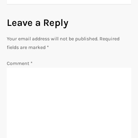
s
Leave a Reply
t
n
Your email address will not be published.
Required
fields are marked
*
a
Comment
*
v
i
g
a
t