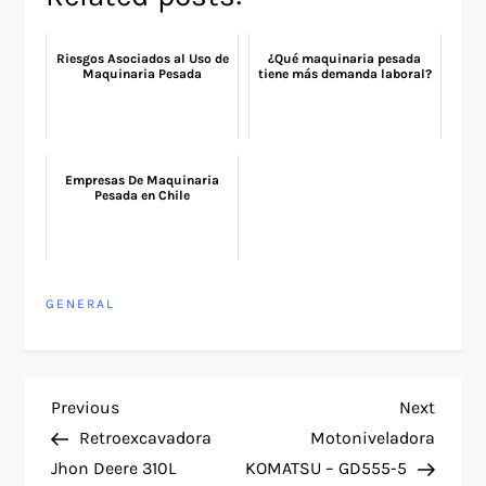
Riesgos Asociados al Uso de
¿Qué maquinaria pesada
Maquinaria Pesada
tiene más demanda laboral?
Empresas De Maquinaria
Pesada en Chile
GENERAL
P
Previous
Next
Previous
Next
Post
Post
Retroexcavadora
Motoniveladora
o
Jhon Deere 310L
KOMATSU – GD555-5