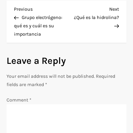
P
Previous
Next
Previous
Next
Post
Post
Grupo electrógeno:
¿Qué es la hidrolina?
o
qué es y cuál es su
importancia
s
t
Leave a Reply
n
Your email address will not be published.
Required
a
fields are marked
*
v
Comment
*
i
g