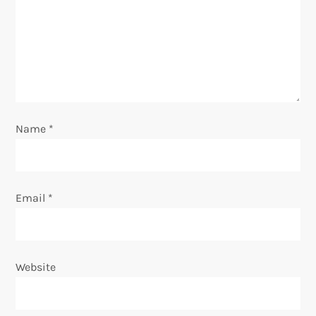
a
t
i
o
Name
*
n
Email
*
Website