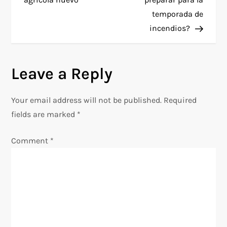
s
temporada de
t
incendios?
n
Leave a Reply
a
v
Your email address will not be published.
Required
fields are marked
*
i
Comment
*
g
a
t
i