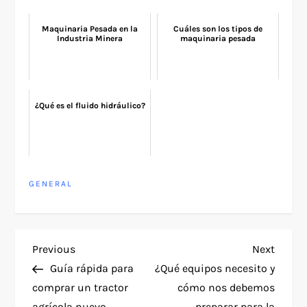
Maquinaria Pesada en la
Cuáles son los tipos de
Industria Minera
maquinaria pesada
¿Qué es el fluido hidráulico?
GENERAL
P
Previous
Next
Previous
Next
Post
Post
Guía rápida para
¿Qué equipos necesito y
o
comprar un tractor
cómo nos debemos
agrícola nuevo
preparar para la