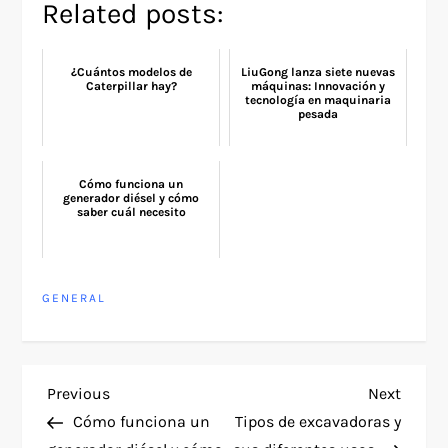
Related posts:
¿Cuántos modelos de
LiuGong lanza siete nuevas
Caterpillar hay?
máquinas: Innovación y
tecnología en maquinaria
pesada
Cómo funciona un
generador diésel y cómo
saber cuál necesito
GENERAL
P
Previous
Next
Previous
Next
Post
Post
Cómo funciona un
Tipos de excavadoras y