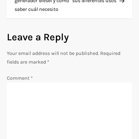
o
generador diésel y cómo
sus diferentes usos
saber cuál necesito
s
t
Leave a Reply
n
Your email address will not be published.
Required
a
fields are marked
*
v
Comment
*
i
g
a
t